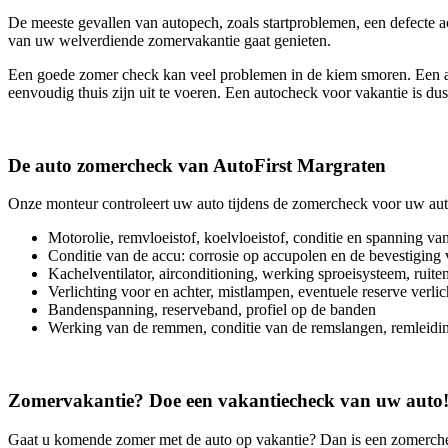
De meeste gevallen van autopech, zoals startproblemen, een defecte a
van uw welverdiende zomervakantie gaat genieten.
Een goede zomer check kan veel problemen in de kiem smoren. Een aa
eenvoudig thuis zijn uit te voeren. Een autocheck voor vakantie is dus 
De auto zomercheck van AutoFirst Margraten
Onze monteur controleert uw auto tijdens de zomercheck voor uw aut
Motorolie, remvloeistof, koelvloeistof, conditie en spanning v
Conditie van de accu: corrosie op accupolen en de bevestiging
Kachelventilator, airconditioning, werking sproeisysteem, ruiten
Verlichting voor en achter, mistlampen, eventuele reserve verlic
Bandenspanning, reserveband, profiel op de banden
Werking van de remmen, conditie van de remslangen, remleidi
Zomervakantie? Doe een vakantiecheck van uw auto
Gaat u komende zomer met de auto op vakantie? Dan is een zomerch