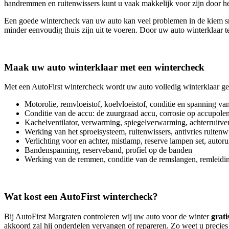
handremmen en ruitenwissers kunt u vaak makkelijk voor zijn door h
Een goede wintercheck van uw auto kan veel problemen in de kiem sm
minder eenvoudig thuis zijn uit te voeren. Door uw auto winterklaar t
Maak uw auto winterklaar met een wintercheck
Met een AutoFirst wintercheck wordt uw auto volledig winterklaar g
Motorolie, remvloeistof, koelvloeistof, conditie en spanning v
Conditie van de accu: de zuurgraad accu, corrosie op accupole
Kachelventilator, verwarming, spiegelverwarming, achterruitv
Werking van het sproeisysteem, ruitenwissers, antivries ruitenwi
Verlichting voor en achter, mistlamp, reserve lampen set, autoru
Bandenspanning, reserveband, profiel op de banden
Werking van de remmen, conditie van de remslangen, remleidi
Wat kost een AutoFirst wintercheck?
Bij AutoFirst Margraten controleren wij uw auto voor de winter
grati
akkoord zal hij onderdelen vervangen of repareren. Zo weet u precie