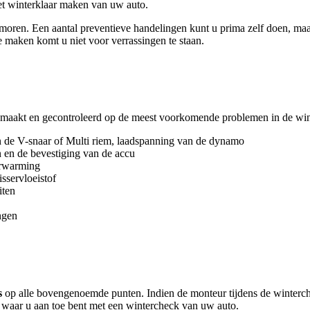
et winterklaar maken van uw auto.
oren. Een aantal preventieve handelingen kunt u prima zelf doen, maa
e maken komt u niet voor verrassingen te staan.
emaakt en gecontroleerd op de meest voorkomende problemen in de wint
an de V-snaar of Multi riem, laadspanning van de dynamo
n en de bevestiging van de accu
erwarming
sservloeistof
iten
ngen
s
op alle bovengenoemde punten. Indien de monteur tijdens de winterche
s waar u aan toe bent met een wintercheck van uw auto.